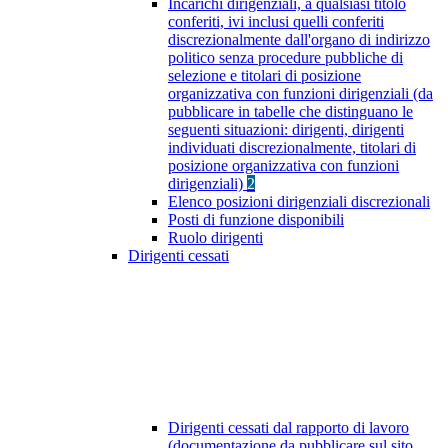
Incarichi dirigenziali, a qualsiasi titolo
conferiti, ivi inclusi quelli conferiti
discrezionalmente dall'organo di indirizzo
politico senza procedure pubbliche di
selezione e titolari di posizione
organizzativa con funzioni dirigenziali (da
pubblicare in tabelle che distinguano le
seguenti situazioni: dirigenti, dirigenti
individuati discrezionalmente, titolari di
posizione organizzativa con funzioni
dirigenziali)
2
Elenco posizioni dirigenziali discrezionali
Posti di funzione disponibili
Ruolo dirigenti
Dirigenti cessati
Dirigenti cessati dal rapporto di lavoro
(documentazione da pubblicare sul sito