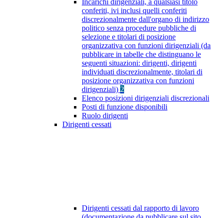
Incarichi dirigenziali, a qualsiasi titolo
conferiti, ivi inclusi quelli conferiti
discrezionalmente dall'organo di indirizzo
politico senza procedure pubbliche di
selezione e titolari di posizione
organizzativa con funzioni dirigenziali (da
pubblicare in tabelle che distinguano le
seguenti situazioni: dirigenti, dirigenti
individuati discrezionalmente, titolari di
posizione organizzativa con funzioni
dirigenziali)
2
Elenco posizioni dirigenziali discrezionali
Posti di funzione disponibili
Ruolo dirigenti
Dirigenti cessati
Dirigenti cessati dal rapporto di lavoro
(documentazione da pubblicare sul sito