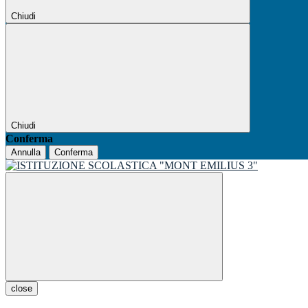
Chiudi
Chiudi
Conferma
Annulla
Conferma
close