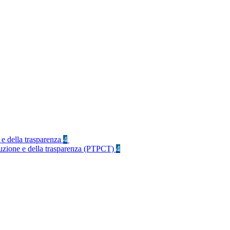
 e della trasparenza
4
rruzione e della trasparenza (PTPCT)
4