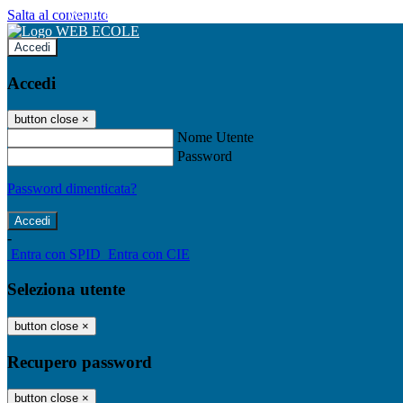
Salta al contenuto
WEB ECOLE
Accedi
Accedi
button close
×
Nome Utente
Password
Password dimenticata?
-
Entra con SPID
Entra con CIE
Seleziona utente
button close
×
Recupero password
button close
×