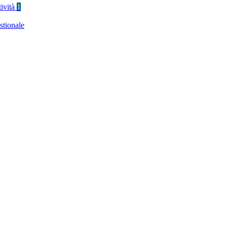
tività
1
stionale