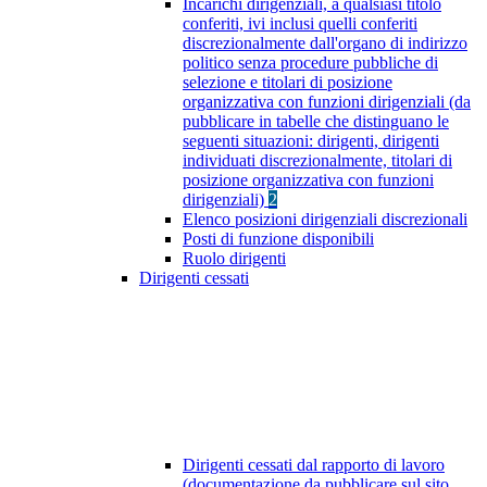
Incarichi dirigenziali, a qualsiasi titolo
conferiti, ivi inclusi quelli conferiti
discrezionalmente dall'organo di indirizzo
politico senza procedure pubbliche di
selezione e titolari di posizione
organizzativa con funzioni dirigenziali (da
pubblicare in tabelle che distinguano le
seguenti situazioni: dirigenti, dirigenti
individuati discrezionalmente, titolari di
posizione organizzativa con funzioni
dirigenziali)
2
Elenco posizioni dirigenziali discrezionali
Posti di funzione disponibili
Ruolo dirigenti
Dirigenti cessati
Dirigenti cessati dal rapporto di lavoro
(documentazione da pubblicare sul sito