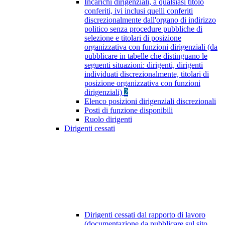
Incarichi dirigenziali, a qualsiasi titolo
conferiti, ivi inclusi quelli conferiti
discrezionalmente dall'organo di indirizzo
politico senza procedure pubbliche di
selezione e titolari di posizione
organizzativa con funzioni dirigenziali (da
pubblicare in tabelle che distinguano le
seguenti situazioni: dirigenti, dirigenti
individuati discrezionalmente, titolari di
posizione organizzativa con funzioni
dirigenziali)
2
Elenco posizioni dirigenziali discrezionali
Posti di funzione disponibili
Ruolo dirigenti
Dirigenti cessati
Dirigenti cessati dal rapporto di lavoro
(documentazione da pubblicare sul sito