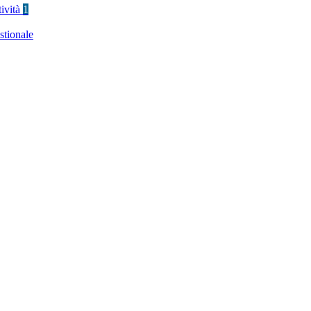
tività
1
stionale