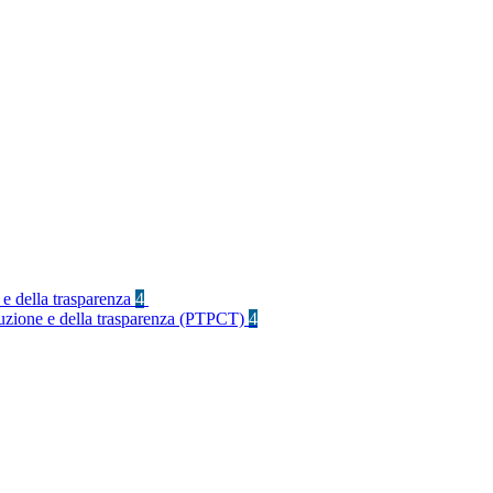
 e della trasparenza
4
rruzione e della trasparenza (PTPCT)
4