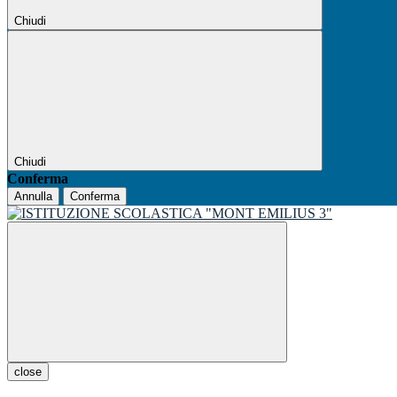
Chiudi
Chiudi
Conferma
Annulla
Conferma
close