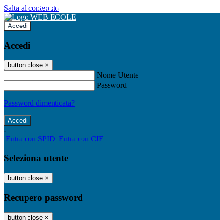
Salta al contenuto
WEB ECOLE
Accedi
Accedi
button close
×
Nome Utente
Password
Password dimenticata?
-
Entra con SPID
Entra con CIE
Seleziona utente
button close
×
Recupero password
button close
×