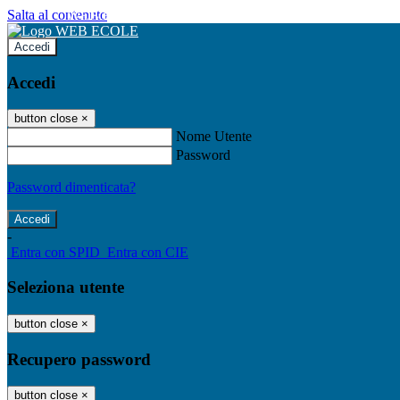
Salta al contenuto
WEB ECOLE
Accedi
Accedi
button close
×
Nome Utente
Password
Password dimenticata?
-
Entra con SPID
Entra con CIE
Seleziona utente
button close
×
Recupero password
button close
×