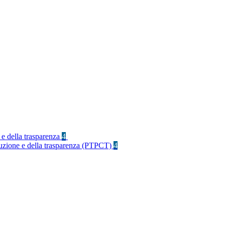
 e della trasparenza
4
rruzione e della trasparenza (PTPCT)
4