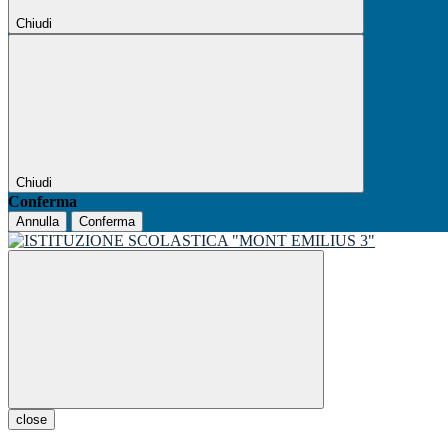
Chiudi
Chiudi
Conferma
Annulla
Conferma
close