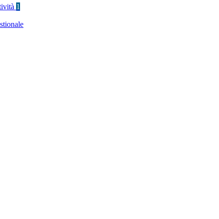
tività
1
stionale