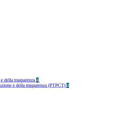
 e della trasparenza
4
rruzione e della trasparenza (PTPCT)
4