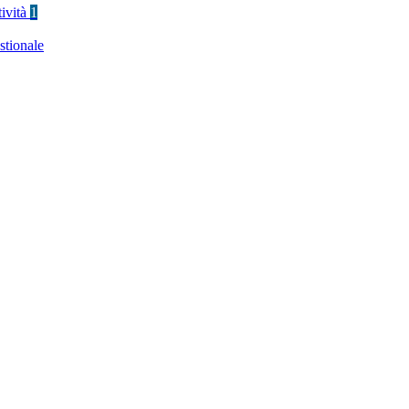
tività
1
stionale