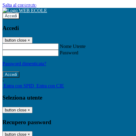
Salta al contenuto
WEB ECOLE
Accedi
Accedi
button close
×
Nome Utente
Password
Password dimenticata?
-
Entra con SPID
Entra con CIE
Seleziona utente
button close
×
Recupero password
button close
×