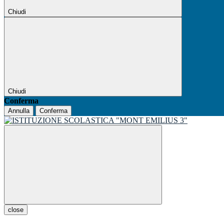
Chiudi
Chiudi
Conferma
Annulla
Conferma
close