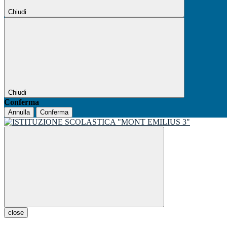
Chiudi
Chiudi
Conferma
Annulla
Conferma
close