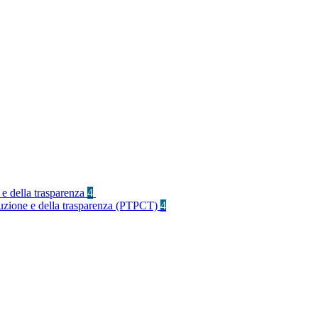
 e della trasparenza
4
rruzione e della trasparenza (PTPCT)
4