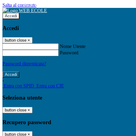
Salta al contenuto
WEB ECOLE
Accedi
Accedi
button close
×
Nome Utente
Password
Password dimenticata?
-
Entra con SPID
Entra con CIE
Seleziona utente
button close
×
Recupero password
button close
×