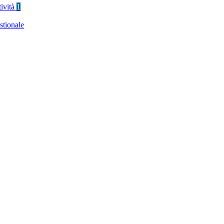
tività
1
stionale