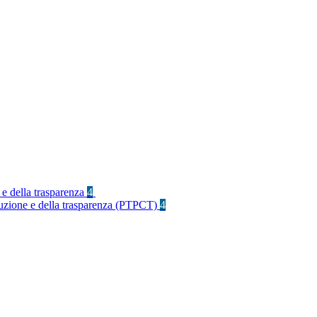
 e della trasparenza
4
rruzione e della trasparenza (PTPCT)
4