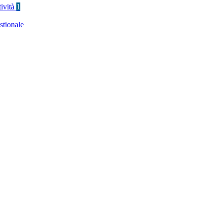
tività
1
stionale