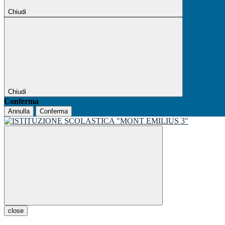
Chiudi
Chiudi
Conferma
Annulla
Conferma
close