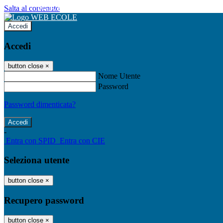
Salta al contenuto
WEB ECOLE
Accedi
Accedi
button close
×
Nome Utente
Password
Password dimenticata?
-
Entra con SPID
Entra con CIE
Seleziona utente
button close
×
Recupero password
button close
×