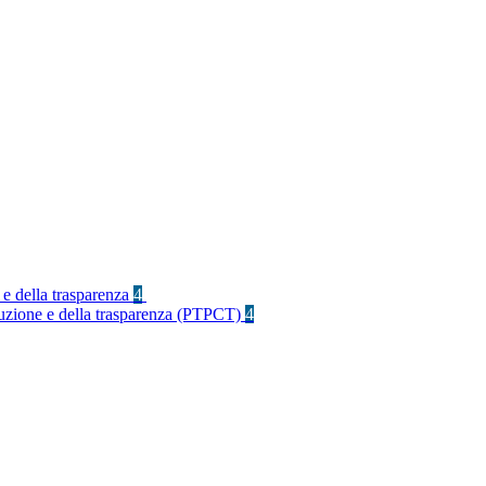
 e della trasparenza
4
rruzione e della trasparenza (PTPCT)
4