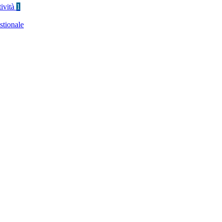
tività
1
stionale