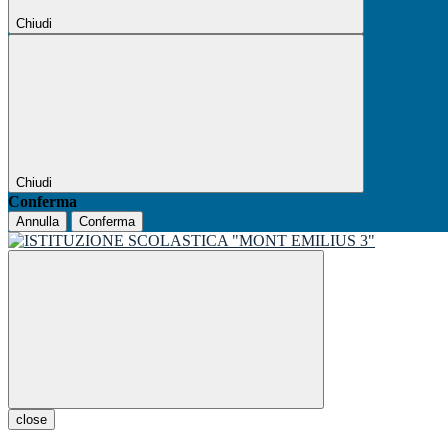
Chiudi
Chiudi
Conferma
Annulla
Conferma
close