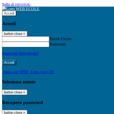
Salta al contenuto
WEB ECOLE
Accedi
Accedi
button close
×
Nome Utente
Password
Password dimenticata?
-
Entra con SPID
Entra con CIE
Seleziona utente
button close
×
Recupero password
button close
×