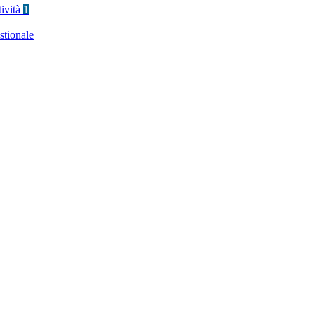
tività
1
stionale