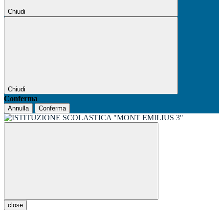
Chiudi
Chiudi
Conferma
Annulla
Conferma
close