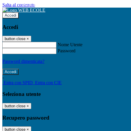
Salta al contenuto
WEB ECOLE
Accedi
Accedi
button close
×
Nome Utente
Password
Password dimenticata?
-
Entra con SPID
Entra con CIE
Seleziona utente
button close
×
Recupero password
button close
×