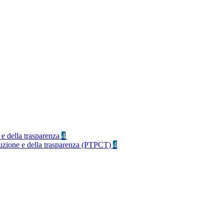
 e della trasparenza
4
rruzione e della trasparenza (PTPCT)
4