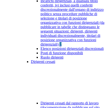
Incarichi dirigenziali, a qualsiasi titolo
conferiti, ivi inclusi quelli conferiti
discrezionalmente dall'organo di indirizzo
politico senza procedure pubbliche di
selezione e titolari di posizione
organizzativa con funzioni dirigenziali (da
pubblicare in tabelle che distinguano le
seguenti situazioni: dirigenti, dirigenti
individuati discrezionalmente, titolari di
posizione organizzativa con funzioni
dirigenziali)
2
Elenco posizioni dirigenziali discrezionali
Posti di funzione disponibili
Ruolo dirigenti
Dirigenti cessati
Dirigenti cessati dal rapporto di lavoro
(documentazione da pubblicare sul sito