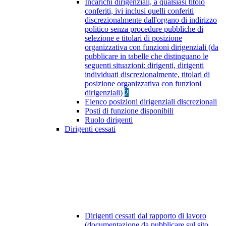
Incarichi dirigenziali, a qualsiasi titolo
conferiti, ivi inclusi quelli conferiti
discrezionalmente dall'organo di indirizzo
politico senza procedure pubbliche di
selezione e titolari di posizione
organizzativa con funzioni dirigenziali (da
pubblicare in tabelle che distinguano le
seguenti situazioni: dirigenti, dirigenti
individuati discrezionalmente, titolari di
posizione organizzativa con funzioni
dirigenziali)
2
Elenco posizioni dirigenziali discrezionali
Posti di funzione disponibili
Ruolo dirigenti
Dirigenti cessati
Dirigenti cessati dal rapporto di lavoro
(documentazione da pubblicare sul sito