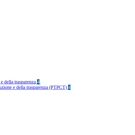
 e della trasparenza
4
rruzione e della trasparenza (PTPCT)
4