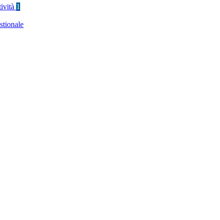
tività
1
stionale