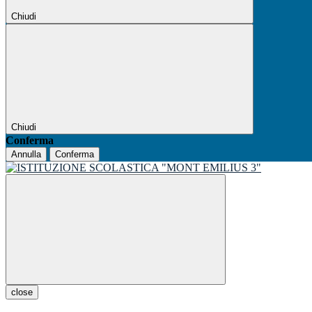
Chiudi
Chiudi
Conferma
Annulla
Conferma
close