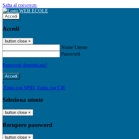
Salta al contenuto
WEB ECOLE
Accedi
Accedi
button close
×
Nome Utente
Password
Password dimenticata?
-
Entra con SPID
Entra con CIE
Seleziona utente
button close
×
Recupero password
button close
×