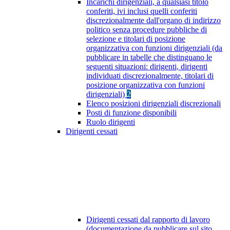
Incarichi dirigenziali, a qualsiasi titolo
conferiti, ivi inclusi quelli conferiti
discrezionalmente dall'organo di indirizzo
politico senza procedure pubbliche di
selezione e titolari di posizione
organizzativa con funzioni dirigenziali (da
pubblicare in tabelle che distinguano le
seguenti situazioni: dirigenti, dirigenti
individuati discrezionalmente, titolari di
posizione organizzativa con funzioni
dirigenziali)
2
Elenco posizioni dirigenziali discrezionali
Posti di funzione disponibili
Ruolo dirigenti
Dirigenti cessati
Dirigenti cessati dal rapporto di lavoro
(documentazione da pubblicare sul sito