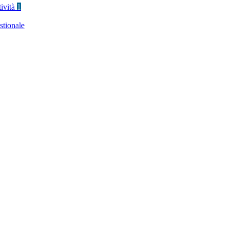
tività
1
stionale