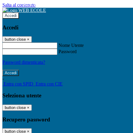
Salta al contenuto
WEB ECOLE
Accedi
Accedi
button close
×
Nome Utente
Password
Password dimenticata?
-
Entra con SPID
Entra con CIE
Seleziona utente
button close
×
Recupero password
button close
×