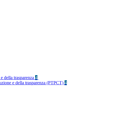
 e della trasparenza
4
rruzione e della trasparenza (PTPCT)
4