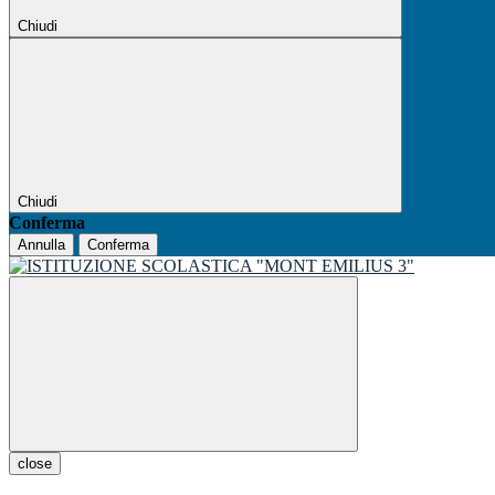
Chiudi
Chiudi
Conferma
Annulla
Conferma
close