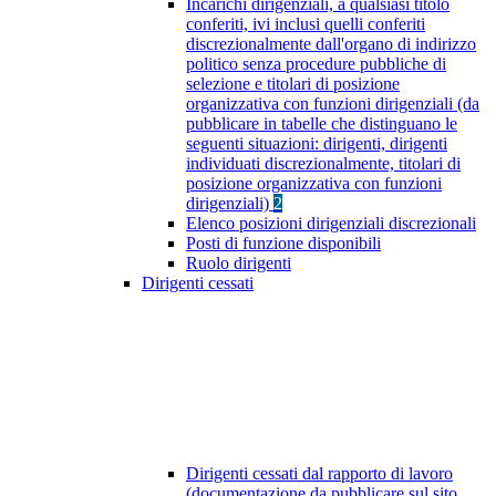
Incarichi dirigenziali, a qualsiasi titolo
conferiti, ivi inclusi quelli conferiti
discrezionalmente dall'organo di indirizzo
politico senza procedure pubbliche di
selezione e titolari di posizione
organizzativa con funzioni dirigenziali (da
pubblicare in tabelle che distinguano le
seguenti situazioni: dirigenti, dirigenti
individuati discrezionalmente, titolari di
posizione organizzativa con funzioni
dirigenziali)
2
Elenco posizioni dirigenziali discrezionali
Posti di funzione disponibili
Ruolo dirigenti
Dirigenti cessati
Dirigenti cessati dal rapporto di lavoro
(documentazione da pubblicare sul sito