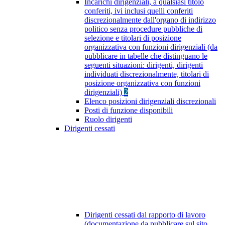
Incarichi dirigenziali, a qualsiasi titolo
conferiti, ivi inclusi quelli conferiti
discrezionalmente dall'organo di indirizzo
politico senza procedure pubbliche di
selezione e titolari di posizione
organizzativa con funzioni dirigenziali (da
pubblicare in tabelle che distinguano le
seguenti situazioni: dirigenti, dirigenti
individuati discrezionalmente, titolari di
posizione organizzativa con funzioni
dirigenziali)
2
Elenco posizioni dirigenziali discrezionali
Posti di funzione disponibili
Ruolo dirigenti
Dirigenti cessati
Dirigenti cessati dal rapporto di lavoro
(documentazione da pubblicare sul sito