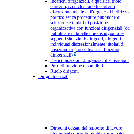
Incarichi dirigenziali, a qualsiasi titolo
conferiti, ivi inclusi quelli conferiti
discrezionalmente dall'organo di indirizzo
politico senza procedure pubbliche di
selezione e titolari di posizione
organizzativa con funzioni dirigenziali (da
pubblicare in tabelle che distinguano le
seguenti situazioni: dirigenti, dirigenti
individuati discrezionalmente, titolari di
posizione organizzativa con funzioni
dirigenziali)
2
Elenco posizioni dirigenziali discrezionali
Posti di funzione disponibili
Ruolo dirigenti
Dirigenti cessati
Dirigenti cessati dal rapporto di lavoro
(documentazione da pubblicare sul sito