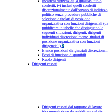
Incarichi dirigenziali, a qualsiasi titolo
conferiti, ivi inclusi quelli conferiti
discrezionalmente dall'organo di indirizzo
politico senza procedure pubbliche di
selezione e titolari di posizione
organizzativa con funzioni dirigenziali (da
pubblicare in tabelle che distinguano le
seguenti situazioni: dirigenti, dirigenti
individuati discrezionalmente, titolari di
posizione organizzativa con funzioni
dirigenziali)
2
Elenco posizioni dirigenziali discrezionali
Posti di funzione disponibili
Ruolo dirigenti
Dirigenti cessati
Dirigenti cessati dal rapporto di lavoro
(documentazione da pubblicare sul sito