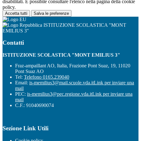
disabilitati. È possibile consultare l'elenco nella pagina della cookie
policy.
Accetta tutti
Salva le preferenze
ISTITUZIONE SCOLASTICA "MONT
EMILIUS 3"
Contatti
ISTITUZIONE SCOLASTICA "MONT EMILIUS 3"
Fraz-ampaillant AO, Italia, Frazione Pont Suaz, 19, 11020
Pont Suaz AO
Tel:
Telefono 0165.239040
Email:
is-memilius3@mail.scuole.vda.it
Link per inviare una
mail
PEC:
is-memilius3@pec.regione.vda.it
Link per inviare una
mail
C.F.: 91040690074
Sezione Link Utili
Cookie policy