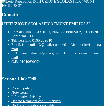
ISTITUZIONE SCOLASTICA "MONT
EMILIUS 3"
Contatti
ISTITUZIONE SCOLASTICA "MONT EMILIUS 3"
Fraz-ampaillant AO, Italia, Frazione Pont Suaz, 19, 11020
Pont Suaz AO
Tel:
Telefono 0165.239040
Email:
is-memilius3@mail.scuole.vda.it
Link per inviare una
mail
PEC:
is-memilius3@pec.regione.vda.it
Link per inviare una
mail
C.F.: 91040690074
Sezione Link Utili
Cookie policy
Note legali
Informativa Privacy
Ufficio Relazioni con il Pubblico
Dichiarazione di accessibilità