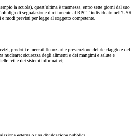
mpio la scuola), quest’ultima è trasmessa, entro sette giorni dal suo
o l’obbligo di segnalazione direttamente al RPCT individuato nell’USR
pi e modi previsti per legge al soggetto competente.
ervizi, prodotti e mercati finanziari e prevenzione del riciclaggio e del
za nucleare; sicurezza degli alimenti e dei mangimi e salute e
lle reti e dei sistemi informativi;
egnalazione esterna o una divulgazione pubblica.