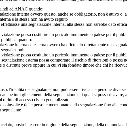
o quindi ad ANAC quando:
gnalazione interna ovvero questo, anche se obbligatorio, non è attivo o, 
nterna e la stessa non ha avuto seguito
e effettuasse una segnalazione interna, alla stessa non sarebbe dato eff
 violazione possa costituire un pericolo imminente o palese per il pubbl
e pubblica quando:
azione interna ed esterna ovvero ha effettuato direttamente una segnalazio
e segnalazioni;
 violazione possa costituire un pericolo imminente o palese per il pubbli
 segnalazione esterna possa comportare il rischio di ritorsioni o possa n
 o distrutte prove oppure in cui vi sia fondato timore che chi ha ricevut
so, l'identità del segnalante, non può essere rivelata a persone diverse 
nche tutti gli elementi della segnalazione dai quali si possa ricavare, 
al diritto di accesso civico generalizzato
one coinvolte e delle persone menzionate nella segnalazione fino alla con
a segnalante
iato, posto in essere in ragione della segnalazione, della denuncia all’