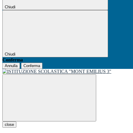
Chiudi
Chiudi
Conferma
Annulla
Conferma
close