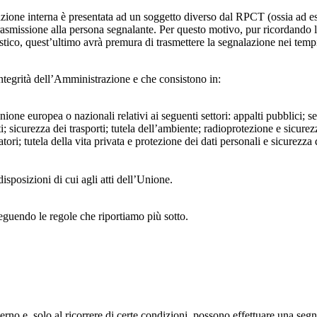
azione interna è presentata ad un soggetto diverso dal RPCT (ossia ad ese
trasmissione alla persona segnalante. Per questo motivo, pur ricordand
lastico, quest’ultimo avrà premura di trasmettere la segnalazione nei tem
ntegrità dell’Amministrazione e che consistono in:
Unione europea o nazionali relativi ai seguenti settori: appalti pubblici; s
; sicurezza dei trasporti; tutela dell’ambiente; radioprotezione e sicurez
ri; tutela della vita privata e protezione dei dati personali e sicurezza de
isposizioni di cui agli atti dell’Unione.
seguendo le regole che riportiamo più sotto.
 interno e, solo al ricorrere di certe condizioni, possono effettuare una s