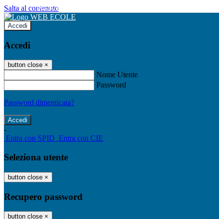
Salta al contenuto
WEB ECOLE
Accedi
Accedi
button close
×
Nome Utente
Password
Password dimenticata?
-
Entra con SPID
Entra con CIE
Seleziona utente
button close
×
Recupero password
button close
×