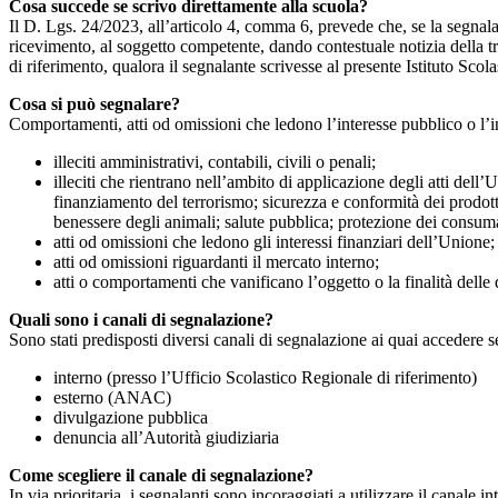
Cosa succede se scrivo direttamente alla scuola?
Il D. Lgs. 24/2023, all’articolo 4, comma 6, prevede che, se la segnal
ricevimento, al soggetto competente, dando contestuale notizia della 
di riferimento, qualora il segnalante scrivesse al presente Istituto Sco
Cosa si può segnalare?
Comportamenti, atti od omissioni che ledono l’interesse pubblico o l’i
illeciti amministrativi, contabili, civili o penali;
illeciti che rientrano nell’ambito di applicazione degli atti dell’
finanziamento del terrorismo; sicurezza e conformità dei prodotti
benessere degli animali; salute pubblica; protezione dei consumato
atti od omissioni che ledono gli interessi finanziari dell’Unione;
atti od omissioni riguardanti il mercato interno;
atti o comportamenti che vanificano l’oggetto o la finalità delle d
Quali sono i canali di segnalazione?
Sono stati predisposti diversi canali di segnalazione ai quai accedere 
interno (presso l’Ufficio Scolastico Regionale di riferimento)
esterno (ANAC)
divulgazione pubblica
denuncia all’Autorità giudiziaria
Come scegliere il canale di segnalazione?
In via prioritaria, i segnalanti sono incoraggiati a utilizzare il canale