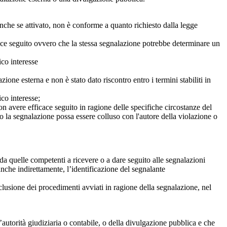
anche se attivato, non è conforme a quanto richiesto dalla legge
icace seguito ovvero che la stessa segnalazione potrebbe determinare un
ico interesse
ne esterna e non è stato dato riscontro entro i termini stabiliti in
co interesse;
on avere efficace seguito in ragione delle specifiche circostanze del
o la segnalazione possa essere colluso con l'autore della violazione o
da quelle competenti a ricevere o a dare seguito alle segnalazioni
anche indirettamente, l’identificazione del segnalante
clusione dei procedimenti avviati in ragione della segnalazione, nel
autorità giudiziaria o contabile, o della divulgazione pubblica e che