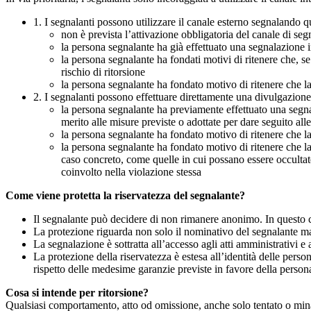
1. I segnalanti possono utilizzare il canale esterno segnaland
non è prevista l’attivazione obbligatoria del canale di se
la persona segnalante ha già effettuato una segnalazione i
la persona segnalante ha fondati motivi di ritenere che, s
rischio di ritorsione
la persona segnalante ha fondato motivo di ritenere che la
2. I segnalanti possono effettuare direttamente una divulgazion
la persona segnalante ha previamente effettuato una segnal
merito alle misure previste o adottate per dare seguito all
la persona segnalante ha fondato motivo di ritenere che la
la persona segnalante ha fondato motivo di ritenere che la
caso concreto, come quelle in cui possano essere occultate
coinvolto nella violazione stessa
Come viene protetta la riservatezza del segnalante?
Il segnalante può decidere di non rimanere anonimo. In questo ca
La protezione riguarda non solo il nominativo del segnalante ma a
La segnalazione è sottratta all’accesso agli atti amministrativi e 
La protezione della riservatezza è estesa all’identità delle pers
rispetto delle medesime garanzie previste in favore della person
Cosa si intende per ritorsione?
Qualsiasi comportamento, atto od omissione, anche solo tentato o minacc