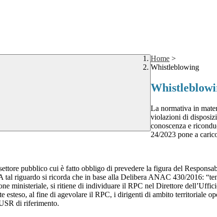
Home
>
Whistleblowing
Whistleblow
La normativa in mater
violazioni di disposiz
conoscenza e riconduc
24/2023 pone a carico 
 settore pubblico cui è fatto obbligo di prevedere la figura del Respon
 A tal riguardo si ricorda che in base alla Delibera ANAC 430/2016: “tenu
ne ministeriale, si ritiene di individuare il RPC nel Direttore dell’Uffici
 esteso, al fine di agevolare il RPC, i dirigenti di ambito territoriale o
’USR di riferimento.