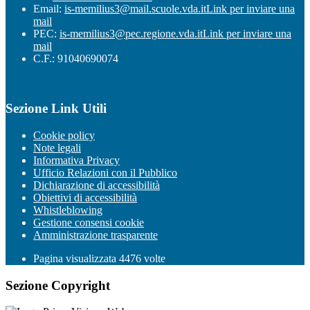
Email:
is-memilius3@mail.scuole.vda.it
Link per inviare una
mail
PEC:
is-memilius3@pec.regione.vda.it
Link per inviare una
mail
C.F.: 91040690074
Sezione Link Utili
Cookie policy
Note legali
Informativa Privacy
Ufficio Relazioni con il Pubblico
Dichiarazione di accessibilità
Obiettivi di accessibilità
Whistleblowing
Gestione consensi cookie
Amministrazione trasparente
Pagina visualizzata
4476
volte
Sezione Copyright