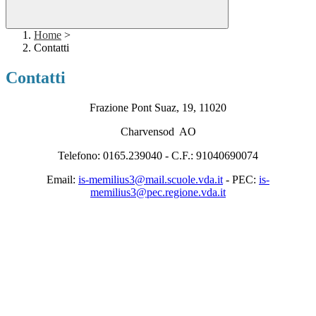
Home
>
Contatti
Contatti
Frazione Pont Suaz, 19, 11020
Charvensod AO
Telefono: 0165.239040 - C.F.: 91040690074
Email:
is-memilius3@mail.scuole.vda.it
-
PEC:
is-
memilius3@pec.regione.vda.it