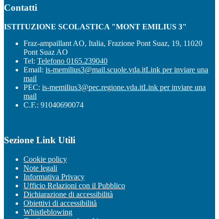
Contatti
ISTITUZIONE SCOLASTICA "MONT EMILIUS 3"
Fraz-ampaillant AO, Italia, Frazione Pont Suaz, 19, 11020
Pont Suaz AO
Tel:
Telefono 0165.239040
Email:
is-memilius3@mail.scuole.vda.it
Link per inviare una
mail
PEC:
is-memilius3@pec.regione.vda.it
Link per inviare una
mail
C.F.: 91040690074
Sezione Link Utili
Cookie policy
Note legali
Informativa Privacy
Ufficio Relazioni con il Pubblico
Dichiarazione di accessibilità
Obiettivi di accessibilità
Whistleblowing