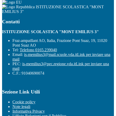
ISTITUZIONE SCOLASTICA "MONT
EMILIUS 3"
Contatti
ISTITUZIONE SCOLASTICA "MONT EMILIUS 3"
Fraz-ampaillant AO, Italia, Frazione Pont Suaz, 19, 11020
Pont Suaz AO
Tel:
Telefono 0165.239040
Email:
is-memilius3@mail.scuole.vda.it
Link per inviare una
mail
PEC:
is-memilius3@pec.regione.vda.it
Link per inviare una
mail
C.F.: 91040690074
Sezione Link Utili
Cookie policy
Note legali
Informativa Privacy
Ufficio Relazioni con il Pubblico