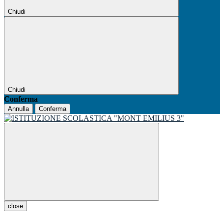
Chiudi
Chiudi
Conferma
Annulla
Conferma
close