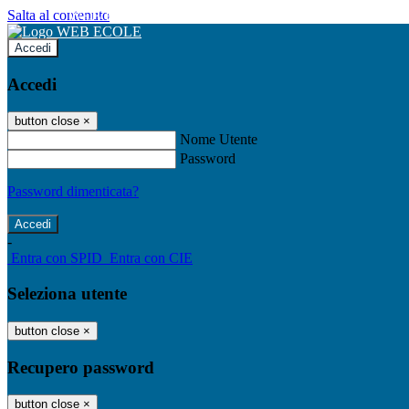
Salta al contenuto
WEB ECOLE
Accedi
Accedi
button close
×
Nome Utente
Password
Password dimenticata?
-
Entra con SPID
Entra con CIE
Seleziona utente
button close
×
Recupero password
button close
×