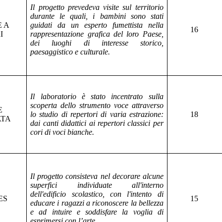
Il progetto prevedeva visite sul territorio
durante le quali, i bambini sono stati
 A
guidati da un esperto fumettista nella
16
I
rappresentazione grafica del loro Paese,
dei luoghi di interesse storico,
paesaggistico e culturale.
Il laboratorio è stato incentrato sulla
scoperta dello strumento voce attraverso
E
lo studio di repertori di varia estrazione:
18
ATA
dai canti didattici ai repertori classici per
cori di voci bianche.
Il progetto consisteva nel decorare alcune
superfici individuate all'interno
dell'edificio scolastico, con l'intento di
ES
15
educare i ragazzi a riconoscere la bellezza
e ad intuire e soddisfare la voglia di
esprimersi con l’arte.