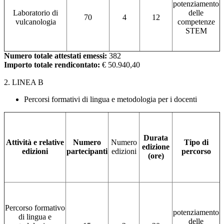
potenziamento
Laboratorio di
delle
70
4
12
vulcanologia
competenze
STEM
Numero totale attestati emessi:
382
Importo totale rendicontato:
€
50.940,40
2. LINEA B
Percorsi formativi di lingua e metodologia per i docenti
Durata
Attività e relative
Numero
Numero
Tipo di
edizione
edizioni
partecipanti
edizioni
percorso
(ore)
Percorso formativo
potenziamento
di lingua e
delle