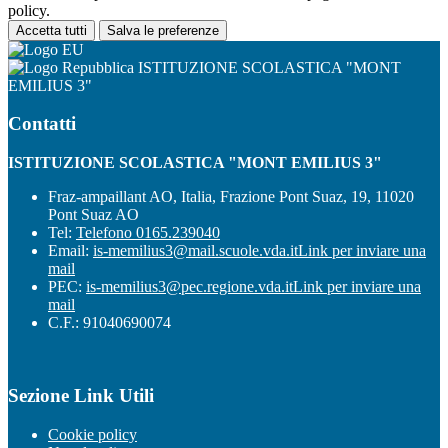
policy.
Accetta tutti
Salva le preferenze
ISTITUZIONE SCOLASTICA "MONT
EMILIUS 3"
Contatti
ISTITUZIONE SCOLASTICA "MONT EMILIUS 3"
Fraz-ampaillant AO, Italia, Frazione Pont Suaz, 19, 11020
Pont Suaz AO
Tel:
Telefono 0165.239040
Email:
is-memilius3@mail.scuole.vda.it
Link per inviare una
mail
PEC:
is-memilius3@pec.regione.vda.it
Link per inviare una
mail
C.F.: 91040690074
Sezione Link Utili
Cookie policy