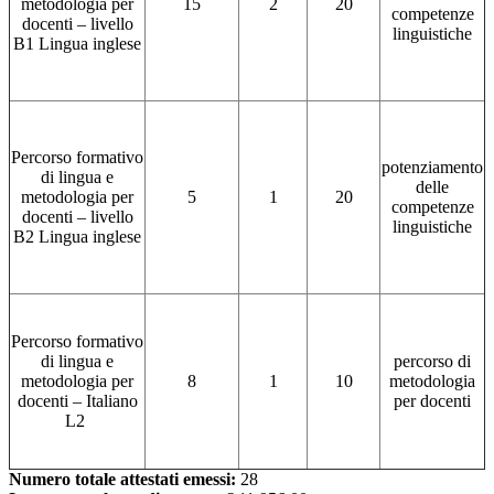
metodologia per
15
2
20
competenze
docenti – livello
linguistiche
B1 Lingua inglese
Percorso formativo
potenziamento
di lingua e
delle
metodologia per
5
1
20
competenze
docenti – livello
linguistiche
B2 Lingua inglese
Percorso formativo
di lingua e
percorso di
metodologia per
8
1
10
metodologia
docenti – Italiano
per docenti
L2
Numero totale attestati emessi:
28