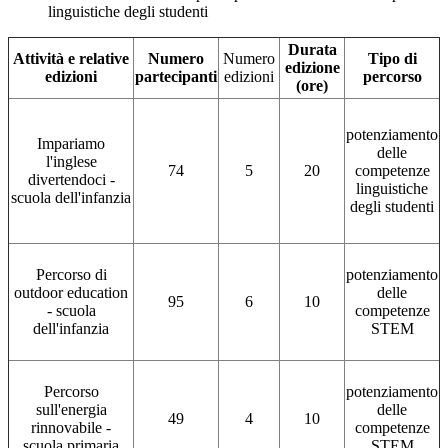
linguistiche degli studenti
Durata
Attività e relative
Numero
Numero
Tipo di
edizione
edizioni
partecipanti
edizioni
percorso
(ore)
potenziamento
Impariamo
delle
l'inglese
74
5
20
competenze
divertendoci -
linguistiche
scuola dell'infanzia
degli studenti
Percorso di
potenziamento
outdoor education
delle
95
6
10
- scuola
competenze
dell'infanzia
STEM
Percorso
potenziamento
sull'energia
delle
49
4
10
rinnovabile -
competenze
scuola primaria
STEM