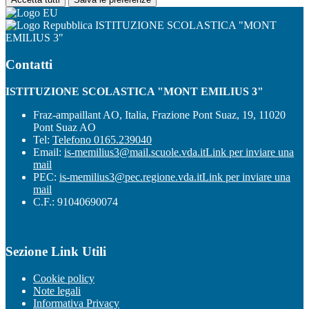
ISTITUZIONE SCOLASTICA "MONT
EMILIUS 3"
Contatti
ISTITUZIONE SCOLASTICA "MONT EMILIUS 3"
Fraz-ampaillant AO, Italia, Frazione Pont Suaz, 19, 11020
Pont Suaz AO
Tel:
Telefono 0165.239040
Email:
is-memilius3@mail.scuole.vda.it
Link per inviare una
mail
PEC:
is-memilius3@pec.regione.vda.it
Link per inviare una
mail
C.F.: 91040690074
Sezione Link Utili
Cookie policy
Note legali
Informativa Privacy