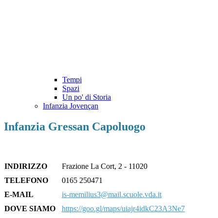
Tempi
Spazi
Un po' di Storia
Infanzia Jovençan
Infanzia Gressan Capoluogo
INDIRIZZO
Frazione La Cort, 2 - 11020
TELEFONO
0165 250471
E-MAIL
is-memilius3@mail.scuole.vda.it
DOVE SIAMO
https://goo.gl/maps/uiajr4idkC23A3Ne7