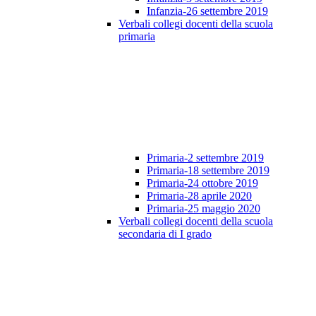
Infanzia-26 settembre 2019
Verbali collegi docenti della scuola
primaria
Primaria-2 settembre 2019
Primaria-18 settembre 2019
Primaria-24 ottobre 2019
Primaria-28 aprile 2020
Primaria-25 maggio 2020
Verbali collegi docenti della scuola
secondaria di I grado