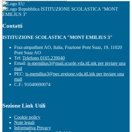
ISTITUZIONE SCOLASTICA "MONT
EMILIUS 3"
Contatti
ISTITUZIONE SCOLASTICA "MONT EMILIUS 3"
Fraz-ampaillant AO, Italia, Frazione Pont Suaz, 19, 11020
Pont Suaz AO
Tel:
Telefono 0165.239040
Email:
is-memilius3@mail.scuole.vda.it
Link per inviare una
mail
PEC:
is-memilius3@pec.regione.vda.it
Link per inviare una
mail
C.F.: 91040690074
Sezione Link Utili
Cookie policy
Note legali
Informativa Privacy