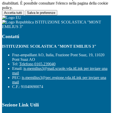
disabilitati. È possibile consultare l'elenco nella pagina della cookie
policy.
Accetta tutti
Salva le preferenze
ISTITUZIONE SCOLASTICA "MONT
EMILIUS 3"
Contatti
ISTITUZIONE SCOLASTICA "MONT EMILIUS 3"
Fraz-ampaillant AO, Italia, Frazione Pont Suaz, 19, 11020
Pont Suaz AO
Tel:
Telefono 0165.239040
Email:
is-memilius3@mail.scuole.vda.it
Link per inviare una
mail
PEC:
is-memilius3@pec.regione.vda.it
Link per inviare una
mail
C.F.: 91040690074
Sezione Link Utili