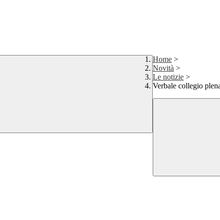
Home
>
Novità
>
Le notizie
>
Verbale collegio ple