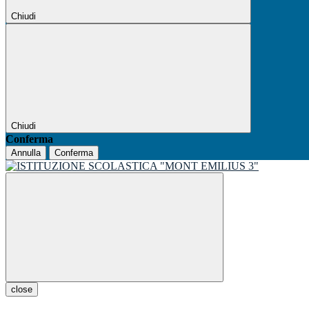
Chiudi
Chiudi
Conferma
Annulla
Conferma
close