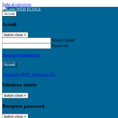
Salta al contenuto
WEB ECOLE
Accedi
Accedi
button close
×
Nome Utente
Password
Password dimenticata?
-
Entra con SPID
Entra con CIE
Seleziona utente
button close
×
Recupero password
button close
×