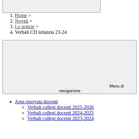
Home
>
Novità
>
Le notizie
>
Verbali CD infanzia 23-24
Menu di
navigazione
Area riservata docenti
Verbali collegi docenti 2025-2026
Verbali collegi docenti 2024-2025
Verbali collegi docenti 2023-2024