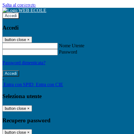
Salta al contenuto
WEB ECOLE
Accedi
Accedi
button close
×
Nome Utente
Password
Password dimenticata?
-
Entra con SPID
Entra con CIE
Seleziona utente
button close
×
Recupero password
button close
×