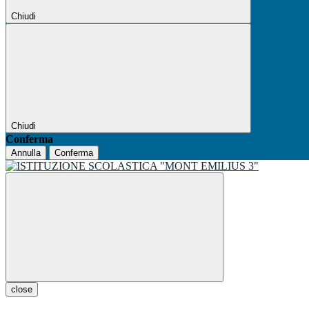
Chiudi
Chiudi
Conferma
Annulla
Conferma
close