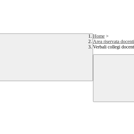
Home
>
Area riservata docent
Verbali collegi docen