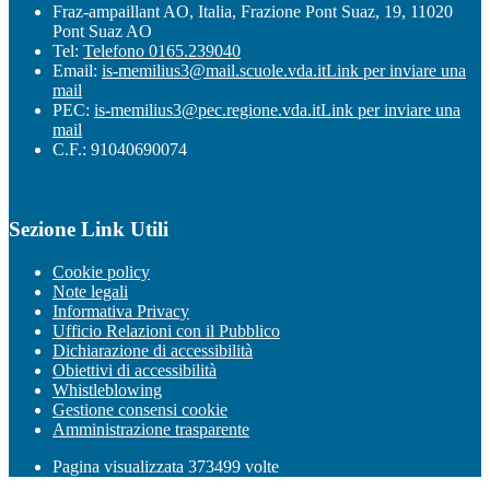
Fraz-ampaillant AO, Italia, Frazione Pont Suaz, 19, 11020
Pont Suaz AO
Tel:
Telefono 0165.239040
Email:
is-memilius3@mail.scuole.vda.it
Link per inviare una
mail
PEC:
is-memilius3@pec.regione.vda.it
Link per inviare una
mail
C.F.: 91040690074
Sezione Link Utili
Cookie policy
Note legali
Informativa Privacy
Ufficio Relazioni con il Pubblico
Dichiarazione di accessibilità
Obiettivi di accessibilità
Whistleblowing
Gestione consensi cookie
Amministrazione trasparente
Pagina visualizzata
373499
volte