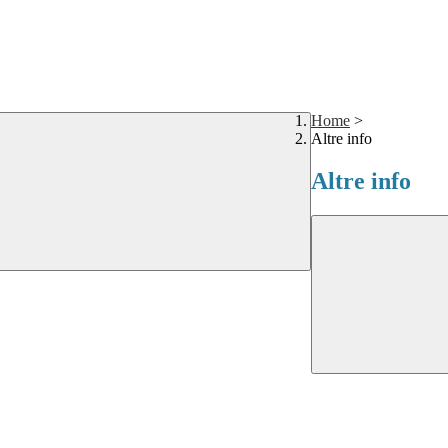
Home
>
Altre info
Altre info