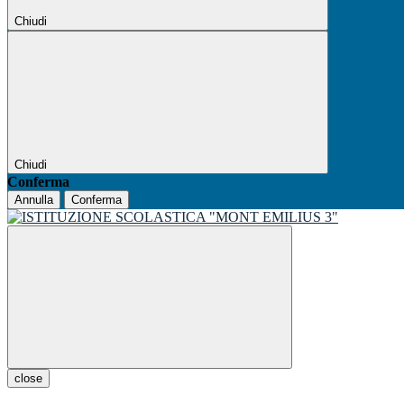
Chiudi
Chiudi
Conferma
Annulla
Conferma
close