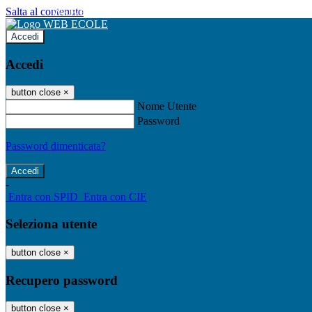
Salta al contenuto
WEB ECOLE
Accedi
Accedi
button close
×
Nome Utente
Password
Password dimenticata?
-
Entra con SPID
Entra con CIE
Seleziona utente
button close
×
Recupero password
button close
×