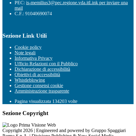
PEC:
is-memilius3@pec.regione.vda.it
Link per inviare una
mail
C.F.: 91040690074
Sezione Link Utili
Cookie policy
Note legali
Informativa Privacy
Ufficio Relazioni con il Pubblico
Dichiarazione di accessibilità
Obiettivi di accessibilità
Whistleblowing
Gestione consensi cookie
Amministrazione trasparente
Pagina visualizzata
134203
volte
Sezione Copyright
Copyright 2026 | Engineered and powered by Gruppo Spaggiari
Parma S.p.A. | Divisione Publishing & New Social Media