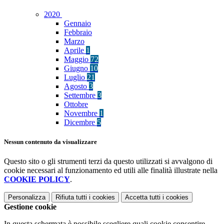
2020
Gennaio
Febbraio
Marzo
Aprile
1
Maggio
72
Giugno
10
Luglio
21
Agosto
3
Settembre
3
Ottobre
Novembre
1
Dicembre
5
Nessun contenuto da visualizzare
Questo sito o gli strumenti terzi da questo utilizzati si avvalgono di
cookie necessari al funzionamento ed utili alle finalità illustrate nella
COOKIE POLICY
.
Personalizza
Rifiuta tutti
i cookies
Accetta tutti
i cookies
Gestione cookie
In questa schermata è possibile scegliere quali cookie consentire.