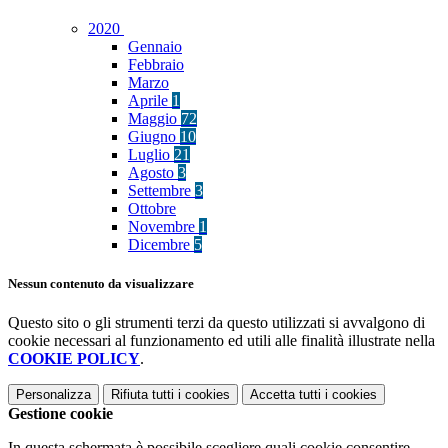
2020
Gennaio
Febbraio
Marzo
Aprile
1
Maggio
72
Giugno
10
Luglio
21
Agosto
3
Settembre
3
Ottobre
Novembre
1
Dicembre
5
Nessun contenuto da visualizzare
Questo sito o gli strumenti terzi da questo utilizzati si avvalgono di
cookie necessari al funzionamento ed utili alle finalità illustrate nella
COOKIE POLICY
.
Personalizza
Rifiuta tutti
i cookies
Accetta tutti
i cookies
Gestione cookie
In questa schermata è possibile scegliere quali cookie consentire.