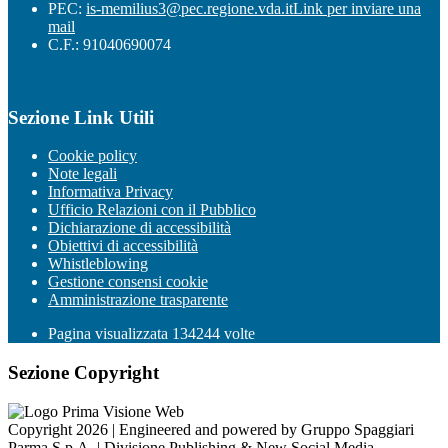
PEC:
is-memilius3@pec.regione.vda.it
Link per inviare una
mail
C.F.: 91040690074
Sezione Link Utili
Cookie policy
Note legali
Informativa Privacy
Ufficio Relazioni con il Pubblico
Dichiarazione di accessibilità
Obiettivi di accessibilità
Whistleblowing
Gestione consensi cookie
Amministrazione trasparente
Pagina visualizzata
134244
volte
Sezione Copyright
Copyright 2026 | Engineered and powered by Gruppo Spaggiari
Parma S.p.A. | Divisione Publishing & New Social Media