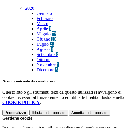
2020
Gennaio
Febbraio
Marzo
Aprile
1
Maggio
72
Giugno
10
Luglio
21
Agosto
3
Settembre
3
Ottobre
Novembre
1
Dicembre
5
Nessun contenuto da visualizzare
Questo sito o gli strumenti terzi da questo utilizzati si avvalgono di
cookie necessari al funzionamento ed utili alle finalità illustrate nella
COOKIE POLICY
.
Personalizza
Rifiuta tutti
i cookies
Accetta tutti
i cookies
Gestione cookie
In questa schermata è possibile scegliere quali cookie consentire.