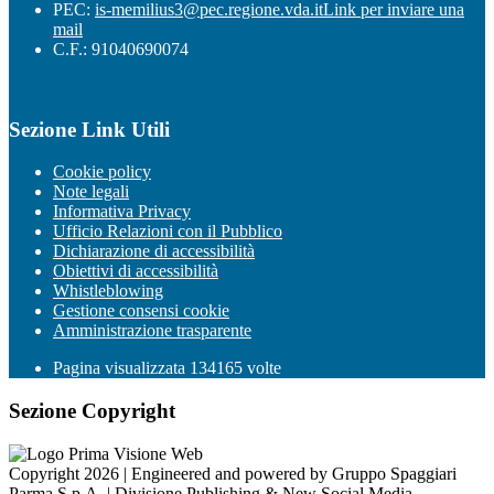
PEC:
is-memilius3@pec.regione.vda.it
Link per inviare una
mail
C.F.: 91040690074
Sezione Link Utili
Cookie policy
Note legali
Informativa Privacy
Ufficio Relazioni con il Pubblico
Dichiarazione di accessibilità
Obiettivi di accessibilità
Whistleblowing
Gestione consensi cookie
Amministrazione trasparente
Pagina visualizzata
134165
volte
Sezione Copyright
Copyright 2026 | Engineered and powered by Gruppo Spaggiari
Parma S.p.A. | Divisione Publishing & New Social Media