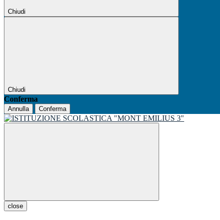
Chiudi
Chiudi
Conferma
Annulla
Conferma
close