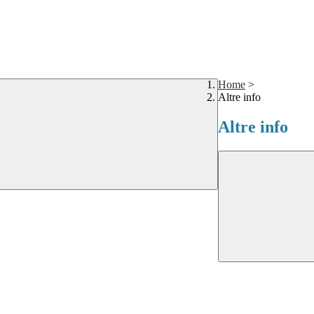
Home
>
Altre info
Altre info