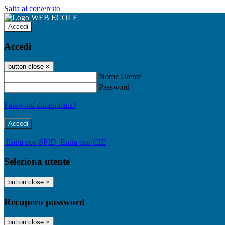
Salta al contenuto
WEB ECOLE
Accedi
Accedi
button close
×
Nome Utente
Password
Password dimenticata?
-
Entra con SPID
Entra con CIE
Seleziona utente
button close
×
Recupero password
button close
×