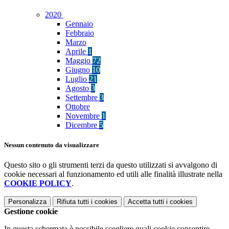
2020
Gennaio
Febbraio
Marzo
Aprile
1
Maggio
72
Giugno
10
Luglio
21
Agosto
3
Settembre
3
Ottobre
Novembre
1
Dicembre
5
Nessun contenuto da visualizzare
Questo sito o gli strumenti terzi da questo utilizzati si avvalgono di
cookie necessari al funzionamento ed utili alle finalità illustrate nella
COOKIE POLICY
.
Personalizza
Rifiuta tutti
i cookies
Accetta tutti
i cookies
Gestione cookie
In questa schermata è possibile scegliere quali cookie consentire.