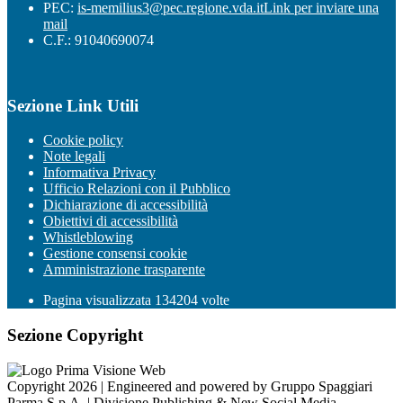
PEC:
is-memilius3@pec.regione.vda.it
Link per inviare una
mail
C.F.: 91040690074
Sezione Link Utili
Cookie policy
Note legali
Informativa Privacy
Ufficio Relazioni con il Pubblico
Dichiarazione di accessibilità
Obiettivi di accessibilità
Whistleblowing
Gestione consensi cookie
Amministrazione trasparente
Pagina visualizzata
134204
volte
Sezione Copyright
Copyright 2026 | Engineered and powered by Gruppo Spaggiari
Parma S.p.A. | Divisione Publishing & New Social Media