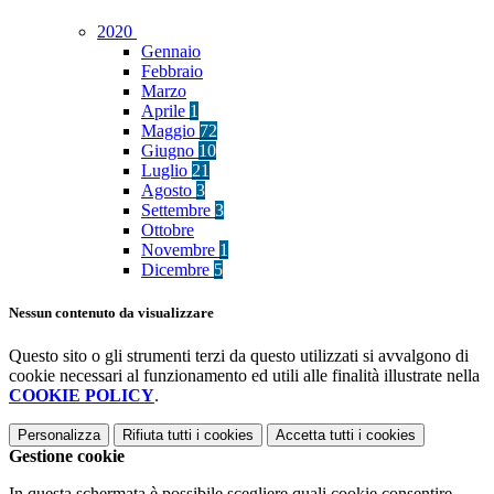
2020
Gennaio
Febbraio
Marzo
Aprile
1
Maggio
72
Giugno
10
Luglio
21
Agosto
3
Settembre
3
Ottobre
Novembre
1
Dicembre
5
Nessun contenuto da visualizzare
Questo sito o gli strumenti terzi da questo utilizzati si avvalgono di
cookie necessari al funzionamento ed utili alle finalità illustrate nella
COOKIE POLICY
.
Personalizza
Rifiuta tutti
i cookies
Accetta tutti
i cookies
Gestione cookie
In questa schermata è possibile scegliere quali cookie consentire.