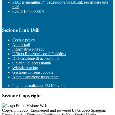
PEC:
is-memilius3@pec.regione.vda.it
Link per inviare una
mail
C.F.: 91040690074
Sezione Link Utili
Cookie policy
Note legali
Informativa Privacy
Ufficio Relazioni con il Pubblico
Dichiarazione di accessibilità
Obiettivi di accessibilità
Whistleblowing
Gestione consensi cookie
Amministrazione trasparente
Pagina visualizzata
134169
volte
Sezione Copyright
Copyright 2026 | Engineered and powered by Gruppo Spaggiari
Parma S.p.A. | Divisione Publishing & New Social Media