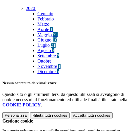
2020
Gennaio
Febbraio
Marzo
Aprile
1
Maggio
72
Giugno
10
Luglio
21
Agosto
3
Settembre
3
Ottobre
Novembre
1
Dicembre
5
Nessun contenuto da visualizzare
Questo sito o gli strumenti terzi da questo utilizzati si avvalgono di
cookie necessari al funzionamento ed utili alle finalità illustrate nella
COOKIE POLICY
.
Personalizza
Rifiuta tutti
i cookies
Accetta tutti
i cookies
Gestione cookie
In questa schermata è possibile scegliere quali cookie consentire.