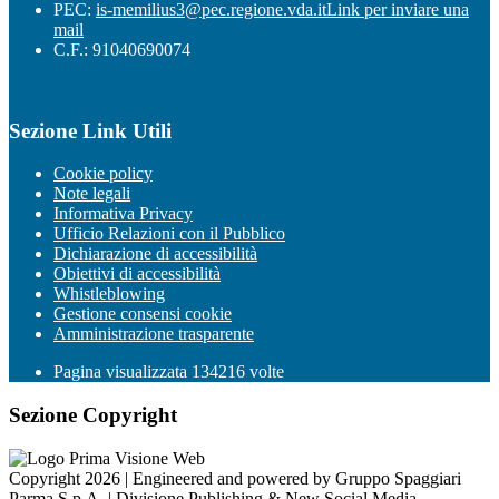
PEC:
is-memilius3@pec.regione.vda.it
Link per inviare una
mail
C.F.: 91040690074
Sezione Link Utili
Cookie policy
Note legali
Informativa Privacy
Ufficio Relazioni con il Pubblico
Dichiarazione di accessibilità
Obiettivi di accessibilità
Whistleblowing
Gestione consensi cookie
Amministrazione trasparente
Pagina visualizzata
134216
volte
Sezione Copyright
Copyright 2026 | Engineered and powered by Gruppo Spaggiari
Parma S.p.A. | Divisione Publishing & New Social Media