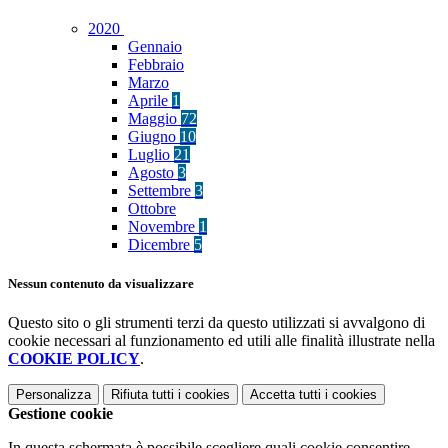
2020
Gennaio
Febbraio
Marzo
Aprile
1
Maggio
72
Giugno
10
Luglio
21
Agosto
3
Settembre
3
Ottobre
Novembre
1
Dicembre
5
Nessun contenuto da visualizzare
Questo sito o gli strumenti terzi da questo utilizzati si avvalgono di
cookie necessari al funzionamento ed utili alle finalità illustrate nella
COOKIE POLICY
.
Personalizza
Rifiuta tutti
i cookies
Accetta tutti
i cookies
Gestione cookie
In questa schermata è possibile scegliere quali cookie consentire.