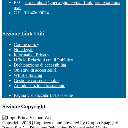
PEC:
is-memilius3@pec.regione.vda.it
Link per inviare una
mail
C.F.: 91040690074
Sezione Link Utili
Cookie policy
Note legali
Informativa Privacy
Ufficio Relazioni con il Pubblico
Dichiarazione di accessibilità
Obiettivi di accessibilità
Whistleblowing
Gestione consensi cookie
Amministrazione trasparente
Pagina visualizzata
134164
volte
Sezione Copyright
Copyright 2026 | Engineered and powered by Gruppo Spaggiari
Parma S.p.A. | Divisione Publishing & New Social Media