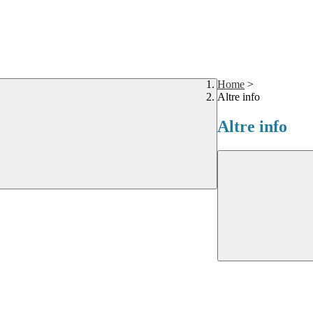
Home
>
Altre info
Altre info