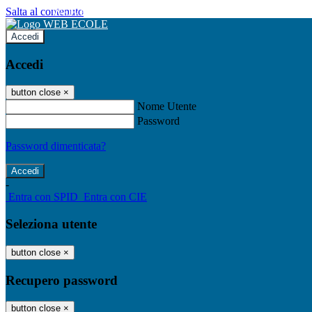
Salta al contenuto
WEB ECOLE
Accedi
Accedi
button close
×
Nome Utente
Password
Password dimenticata?
-
Entra con SPID
Entra con CIE
Seleziona utente
button close
×
Recupero password
button close
×