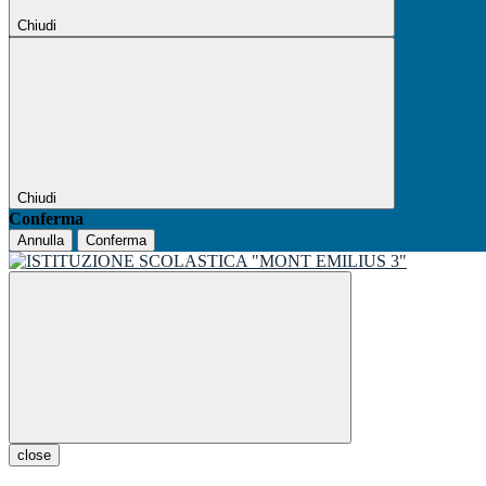
Chiudi
Chiudi
Conferma
Annulla
Conferma
close