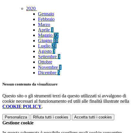
2020
Gennaio
Febbraio
Marzo
Aprile
1
Maggio
72
Giugno
10
Luglio
21
Agosto
3
Settembre
3
Ottobre
Novembre
1
Dicembre
5
Nessun contenuto da visualizzare
Questo sito o gli strumenti terzi da questo utilizzati si avvalgono di
cookie necessari al funzionamento ed utili alle finalità illustrate nella
COOKIE POLICY
.
Personalizza
Rifiuta tutti
i cookies
Accetta tutti
i cookies
Gestione cookie
In questa schermata è possibile scegliere quali cookie consentire.