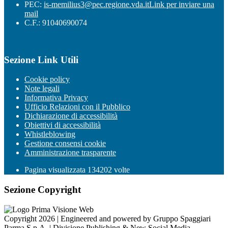
PEC:
is-memilius3@pec.regione.vda.it
Link per inviare una
mail
C.F.: 91040690074
Sezione Link Utili
Cookie policy
Note legali
Informativa Privacy
Ufficio Relazioni con il Pubblico
Dichiarazione di accessibilità
Obiettivi di accessibilità
Whistleblowing
Gestione consensi cookie
Amministrazione trasparente
Pagina visualizzata
134202
volte
Sezione Copyright
Copyright 2026 | Engineered and powered by Gruppo Spaggiari
Parma S.p.A. | Divisione Publishing & New Social Media