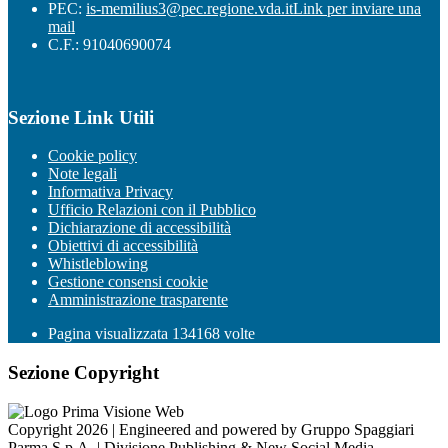
PEC:
is-memilius3@pec.regione.vda.it
Link per inviare una
mail
C.F.: 91040690074
Sezione Link Utili
Cookie policy
Note legali
Informativa Privacy
Ufficio Relazioni con il Pubblico
Dichiarazione di accessibilità
Obiettivi di accessibilità
Whistleblowing
Gestione consensi cookie
Amministrazione trasparente
Pagina visualizzata
134168
volte
Sezione Copyright
Copyright 2026 | Engineered and powered by Gruppo Spaggiari
Parma S.p.A. | Divisione Publishing & New Social Media