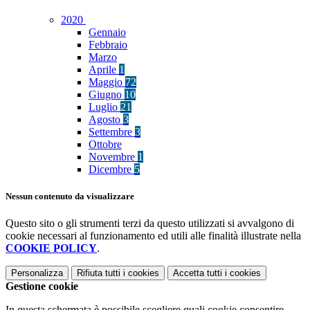
2020
Gennaio
Febbraio
Marzo
Aprile
1
Maggio
72
Giugno
10
Luglio
21
Agosto
3
Settembre
3
Ottobre
Novembre
1
Dicembre
5
Nessun contenuto da visualizzare
Questo sito o gli strumenti terzi da questo utilizzati si avvalgono di
cookie necessari al funzionamento ed utili alle finalità illustrate nella
COOKIE POLICY
.
Personalizza
Rifiuta tutti
i cookies
Accetta tutti
i cookies
Gestione cookie
In questa schermata è possibile scegliere quali cookie consentire.